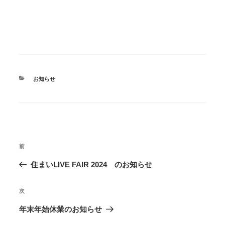
カ
お知らせ
テ
ゴ
リ
ー
投
前
前
稿
の
住まいLIVE FAIR 2024 のお知らせ
ナ
投
ビ
次
次
ゲ
稿
ー
の
年末年始休業のお知らせ
シ
投