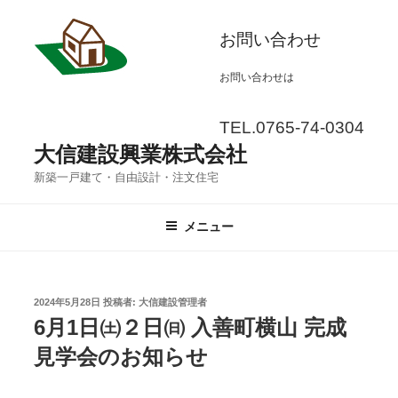
コ
お問い合わせ
ン
テ
お問い合わせは
ン
ツ
TEL.0765-74-0304
へ
大信建設興業株式会社
ス
新築一戸建て・自由設計・注文住宅
キ
メニュー
ッ
プ
投
2024年5月28日
投稿者:
大信建設管理者
稿
6月1日㈯２日㈰ 入善町横山 完成
日:
見学会のお知らせ