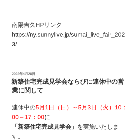
南陽吉久HPリンク
https://ny.sunnylive.jp/sumai_live_fair_202
3/
投
2022年4月28日
稿
新築住宅完成見学会ならびに連休中の営
日:
業に関して
連休中の
5月1日（日）～5月3日（火）10：
00～17：00
に
「新築住宅完成見学会」
を実施いたしま
す。