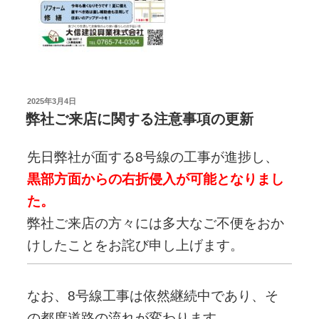
投
2025年3月4日
稿
弊社ご来店に関する注意事項の更新
日:
先日弊社が面する8号線の工事が進捗し、
黒部方面からの右折侵入が可能となりまし
た。
弊社ご来店の方々には多大なご不便をおか
けしたことをお詫び申し上げます。
なお、8号線工事は依然継続中であり、そ
の都度道路の流れが変わります。