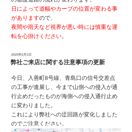
日によって道幅やカーブの位置が変わる事
があります
ので、
夜間や雨天など視界が悪い時には慎重な運
転を心掛けください
。
投
2025年2月1日
稿
弊社ご来店に関する注意事項の更新
日:
今日、入善町8号線、青島口の信号交差点
の工事が進展し、今まで山側への侵入が通
行止めだったものが海側への侵入通行止め
に変わりました。
これにより弊社への迂回路が変化しました
のでご注意ください。