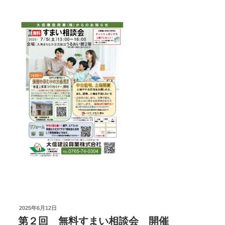
投
2025年6月12日
稿
第２回 無料すまい相談会 開催