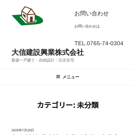
コ
お問い合わせ
ン
テ
お問い合わせは
ン
ツ
TEL.0765-74-0304
へ
大信建設興業株式会社
ス
新築一戸建て・自由設計・注文住宅
キ
メニュー
ッ
プ
カテゴリー:
未分類
投
2026年7月28日