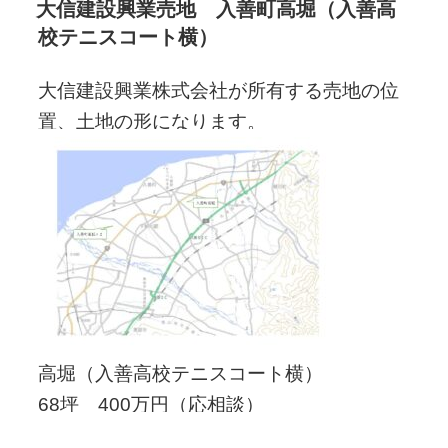
稿
大信建設興業売地 入善町高堀（入善高
日:
校テニスコート横）
大信建設興業株式会社が所有する売地の位
置、土地の形になります。
高堀（入善高校テニスコート横）
68坪 400万円（応相談）